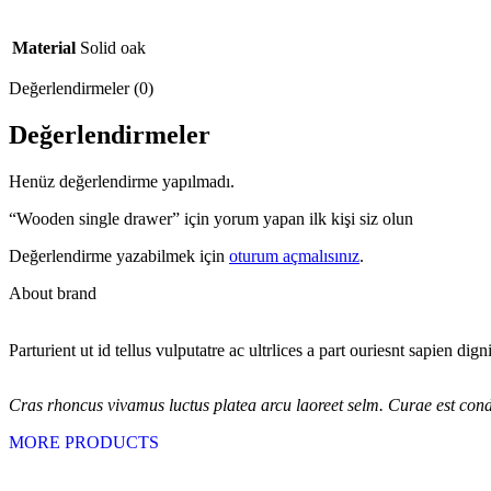
Material
Solid oak
Değerlendirmeler (0)
Değerlendirmeler
Henüz değerlendirme yapılmadı.
“Wooden single drawer” için yorum yapan ilk kişi siz olun
Değerlendirme yazabilmek için
oturum açmalısınız
.
About brand
Parturient ut id tellus vulputatre ac ultrlices a part ouriesnt sapien dig
Cras rhoncus vivamus luctus platea arcu laoreet selm. Curae est cond
MORE PRODUCTS