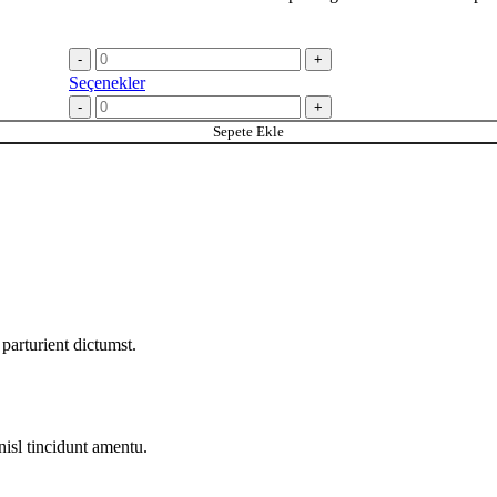
Seçenekler
Sepete Ekle
parturient dictumst.
nisl tincidunt
amentu
.