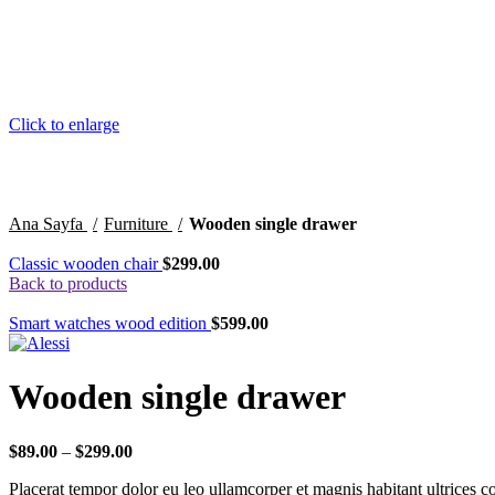
Click to enlarge
Ana Sayfa
Furniture
Wooden single drawer
Classic wooden chair
$
299.00
Back to products
Smart watches wood edition
$
599.00
Wooden single drawer
$
89.00
–
$
299.00
Placerat tempor dolor eu leo ullamcorper et magnis habitant ultrices 