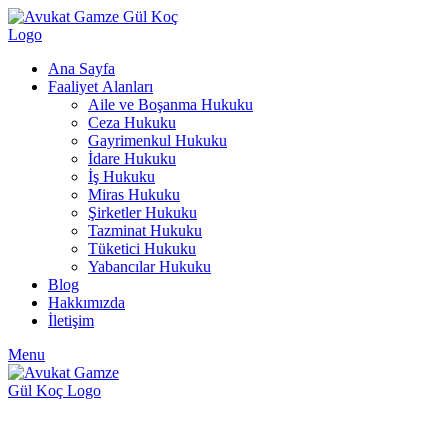
Ana Sayfa
Faaliyet Alanları
Aile ve Boşanma Hukuku
Ceza Hukuku
Gayrimenkul Hukuku
İdare Hukuku
İş Hukuku
Miras Hukuku
Şirketler Hukuku
Tazminat Hukuku
Tüketici Hukuku
Yabancılar Hukuku
Blog
Hakkımızda
İletişim
Menu