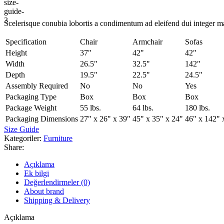
Scelerisque conubia lobortis a condimentum ad eleifend dui integer m
Specification
Chair
Armchair
Sofas
Height
37"
42"
42"
Width
26.5"
32.5"
142"
Depth
19.5"
22.5"
24.5"
Assembly Required
No
No
Yes
Packaging Type
Box
Box
Box
Package Weight
55 lbs.
64 lbs.
180 lbs.
Packaging Dimensions
27" x 26" x 39"
45" x 35" x 24"
46" x 142" 
Size Guide
Kategoriler:
Furniture
Share:
Açıklama
Ek bilgi
Değerlendirmeler (0)
About brand
Shipping & Delivery
Açıklama