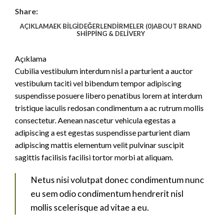
Share:
AÇIKLAMA
EK BILGI
DEĞERLENDIRMELER (0)
ABOUT BRAND
SHIPPING & DELIVERY
Açıklama
Cubilia vestibulum interdum nisl a parturient a auctor
vestibulum taciti vel bibendum tempor adipiscing
suspendisse posuere libero penatibus lorem at interdum
tristique iaculis redosan condimentum a ac rutrum mollis
consectetur. Aenean nascetur vehicula egestas a
adipiscing a est egestas suspendisse parturient diam
adipiscing mattis elementum velit pulvinar suscipit
sagittis facilisis facilisi tortor morbi at aliquam.
Netus nisi volutpat donec condimentum nunc
eu sem odio condimentum hendrerit nisl
mollis scelerisque ad vitae a eu.