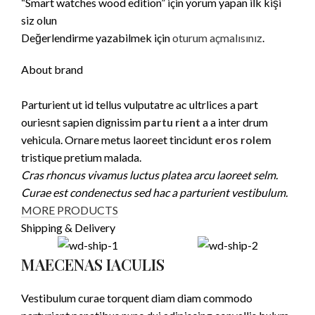
“Smart watches wood edition” için yorum yapan ilk kişi
siz olun
Değerlendirme yazabilmek için
oturum açmalısınız
.
About brand
Parturient ut id tellus vulputatre ac ultrlices a part
ouriesnt sapien dignissim
partu rient
a a inter drum
vehicula. Ornare metus laoreet tincidunt
eros rolem
tristique pretium malada.
Cras rhoncus vivamus luctus platea arcu laoreet selm.
Curae est condenectus sed hac a parturient vestibulum.
MORE PRODUCTS
Shipping & Delivery
MAECENAS IACULIS
Vestibulum curae torquent diam diam commodo