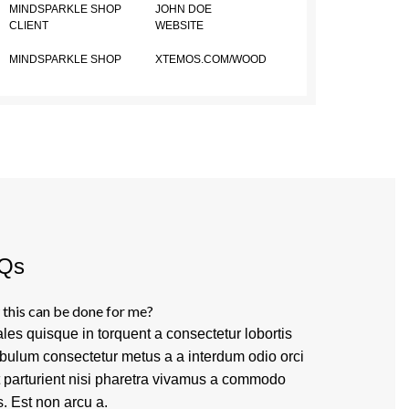
MINDSPARKLE SHOP
JOHN DOE
CLIENT
WEBSITE
MINDSPARKLE SHOP
XTEMOS.COM/WOOD
Qs
this can be done for me?
les quisque in torquent a consectetur lobortis
ibulum consectetur metus a a interdum odio orci
t parturient nisi pharetra vivamus a commodo
s. Est non arcu a.