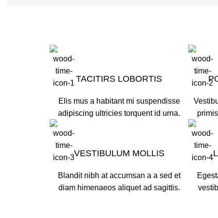
TACITIRS LOBORTIS
P
Elis mus a habitant mi suspendisse
Vestibu
adipiscing ultricies torquent id urna.
primis
VESTIBULUM MOLLIS
Blandit nibh at accumsan a a sed et
Egest
diam himenaeos aliquet ad sagittis.
vesti