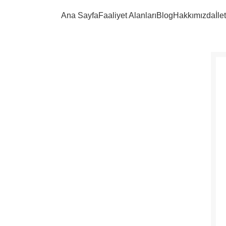
eu mollis hac
Ana Sayfa
Faaliyet Alanları
Blog
Hakkımızda
İle