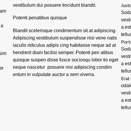
Justo
vestibulum dui posuere tincidunt blandit.
lam
Soda
Potenti penatibus quisque
vest
 a
a es
Blandit scelerisque condimentum sit at adipiscing.
tellu
Adipiscing vestibulum suspendisse nisi vene natis
Port
iaculis ridiculus adipis cing habitasse neque ad at
Soda
hendrerit diam facilisi semper. Potenti pen atibus
ssim
vest
quisque suspen disse fusce sociosqu lobor tis eget
a es
neque nascetur posuere nisi adipiscing condim
er
tellu
entum in vulputate auctor a sem viverra.
Erat 
odal
vest
a es
tellu