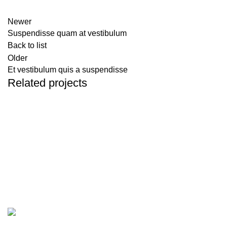
Newer
Suspendisse quam at vestibulum
Back to list
Older
Et vestibulum quis a suspendisse
Related projects
Furniture
A lacus bibendum pulvinar
Son Yazılarımı
Güçlü bir savunma için tecrübemize güvenin;