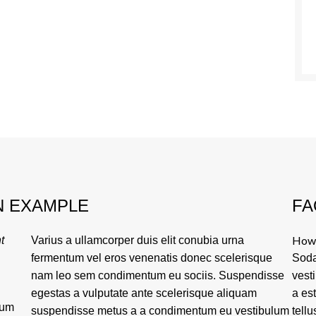
N EXAMPLE
FA
How 
t
Varius a ullamcorper duis elit conubia urna
fermentum vel eros venenatis donec scelerisque
Soda
nam leo sem condimentum eu sociis. Suspendisse
vest
egestas a vulputate ante scelerisque aliquam
a es
tum
suspendisse metus a a condimentum eu vestibulum
tellu